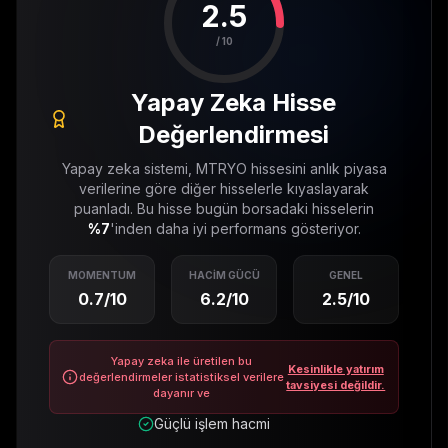
2.5
/ 10
Yapay Zeka Hisse
Değerlendirmesi
Yapay zeka sistemi,
MTRYO
hissesini anlık piyasa
verilerine göre diğer hisselerle kıyaslayarak
puanladı. Bu hisse bugün borsadaki hisselerin
%
7
'inden daha iyi performans gösteriyor.
MOMENTUM
HACIM GÜCÜ
GENEL
0.7
/10
6.2
/10
2.5
/10
Yapay zeka ile üretilen bu
Kesinlikle yatırım
değerlendirmeler istatistiksel verilere
tavsiyesi değildir.
dayanır ve
Güçlü işlem hacmi