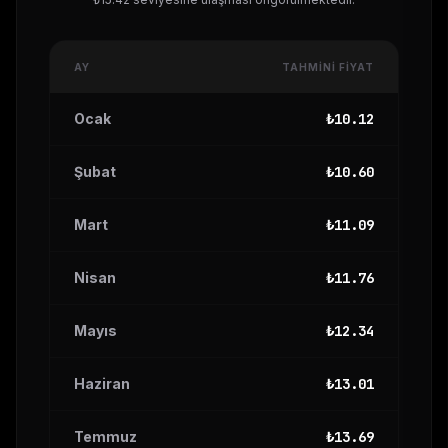
AY
TAHMINI FIYAT
Ocak
₺
10.12
Şubat
₺
10.60
Mart
₺
11.09
Nisan
₺
11.76
Mayıs
₺
12.34
Haziran
₺
13.01
Temmuz
₺
13.69