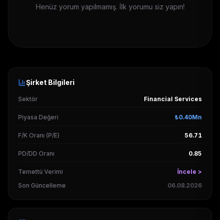
Henüz yorum yapılmamış. İlk yorumu siz yapın!
Şirket Bilgileri
Sektör
Financial Services
Piyasa Değeri
₺0.40Mn
F/K Oranı (P/E)
56.71
PD/DD Oranı
0.85
Temettü Verimi
İncele >
Son Güncelleme
06.08.2026