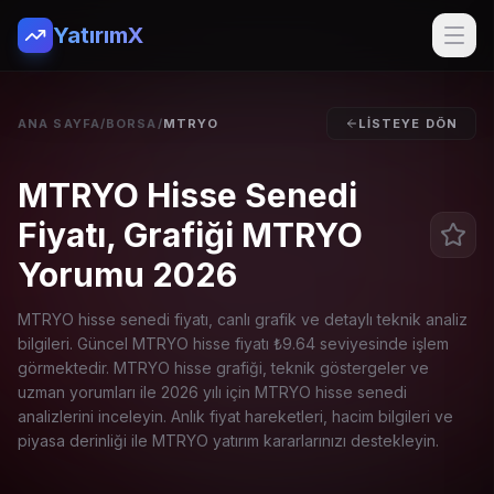
YatırımX
ANA SAYFA
/
BORSA
/
MTRYO
LISTEYE DÖN
MTRYO Hisse Senedi
Fiyatı, Grafiği MTRYO
Yorumu 2026
MTRYO
hisse senedi fiyatı, canlı grafik ve detaylı teknik analiz
bilgileri. Güncel
MTRYO
hisse fiyatı ₺
9.64
seviyesinde işlem
görmektedir.
MTRYO
hisse grafiği, teknik göstergeler ve
uzman yorumları ile 2026 yılı için
MTRYO
hisse senedi
analizlerini inceleyin. Anlık fiyat hareketleri, hacim bilgileri ve
piyasa derinliği ile
MTRYO
yatırım kararlarınızı destekleyin.