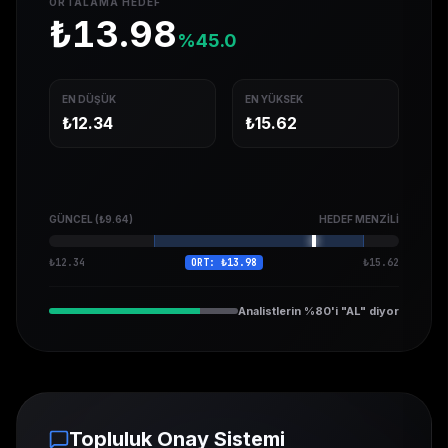
ORTALAMA HEDEF
₺
13.98
%
45.0
EN DÜŞÜK
EN YÜKSEK
₺
12.34
₺
15.62
GÜNCEL (₺
9.64
)
HEDEF MENZILI
₺
12.34
ORT: ₺
13.98
₺
15.62
Analistlerin %80'i "AL" diyor
Topluluk Onay Sistemi