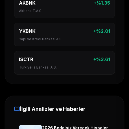
AKBNK
+
%
1.35
Akbank T.A.S.
YKBNK
+
%
2.01
Yapi ve Kredi Bankasi A.S.
ISCTR
+
%
3.61
Türkiye Is Bankasi A.S.
İlgili Analizler ve Haberler
2026 Bedelsiz Verecek Hisseler