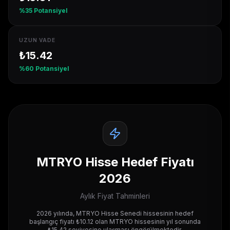
%
35
Potansiyel
UZUN VADE
₺
15.42
%
60
Potansiyel
MTRYO
Hisse Hedef Fiyatı
2026
Aylık Fiyat Tahminleri
2026 yılında,
MTRYO
Hisse Senedi hissesinin hedef
başlangıç fiyatı ₺
10.12
olan
MTRYO
hissesinin yıl sonunda
₺
15.42
seviyesine ulaşması öngörülmektedir.