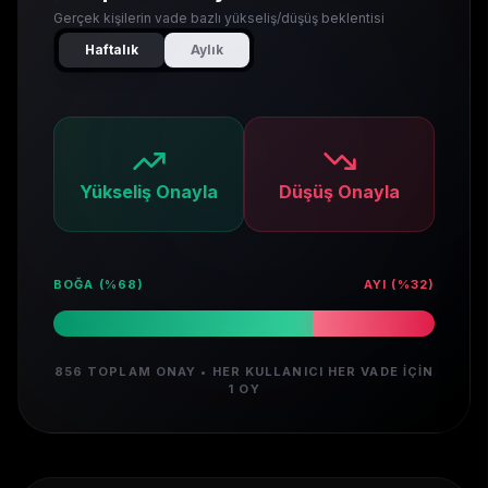
Gerçek kişilerin vade bazlı yükseliş/düşüş beklentisi
Haftalık
Aylık
Yükseliş Onayla
Düşüş Onayla
BOĞA (%
68
)
AYI (%
32
)
856
TOPLAM ONAY • HER KULLANICI HER VADE İÇIN
1 OY