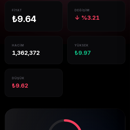
FIYAT
DEĞIŞIM
₺
9.64
↓
%
3.21
HACIM
YÜKSEK
1,362,372
₺
9.97
DÜŞÜK
₺
9.62