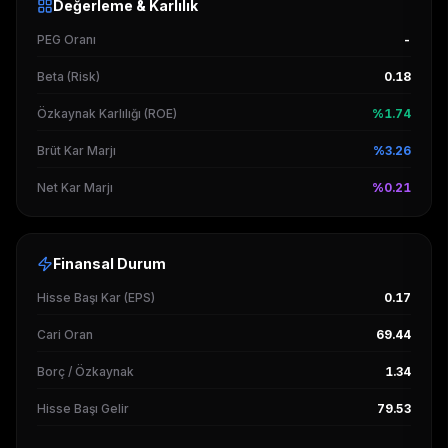
Değerleme & Karlılık
PEG Oranı
-
Beta (Risk)
0.18
Özkaynak Karlılığı (ROE)
%1.74
Brüt Kar Marjı
%3.26
Net Kar Marjı
%0.21
Finansal Durum
Hisse Başı Kar (EPS)
0.17
Cari Oran
69.44
Borç / Özkaynak
1.34
Hisse Başı Gelir
79.53