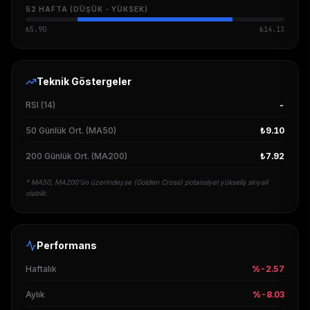
52 HAFTA (DÜŞÜK - YÜKSEK)
₺
5.90
₺
14.13
Teknik Göstergeler
RSI (14)
-
50 Günlük Ort. (MA50)
₺9.10
200 Günlük Ort. (MA200)
₺7.92
* MA50, MA200'ün üzerindeyse (Golden Cross) potansiyel yükseliş sinyali
olabilir.
Performans
Haftalık
%-2.57
Aylık
%-8.03