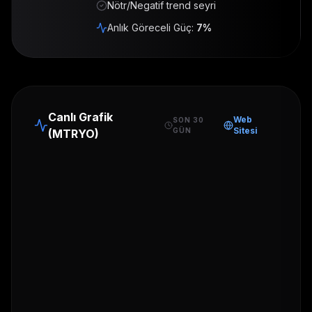
Nötr/Negatif trend seyri
Anlık Göreceli Güç:
7
%
Canlı Grafik
Web
SON 30
Sitesi
GÜN
(
MTRYO
)