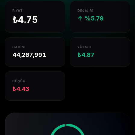
FIYAT
DEĞIŞIM
₺
4.75
↑
%
5.79
HACIM
YÜKSEK
44,267,991
₺
4.87
DÜŞÜK
₺
4.43