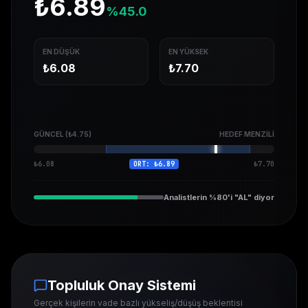
₺
6.89
%
45.0
EN DÜŞÜK
EN YÜKSEK
₺
6.08
₺
7.70
GÜNCEL (₺
4.75
)
HEDEF MENZILI
₺
6.08
ORT: ₺
6.89
₺
7.70
Analistlerin %80'i "AL" diyor
Topluluk Onay Sistemi
Gerçek kişilerin vade bazlı yükseliş/düşüş beklentisi