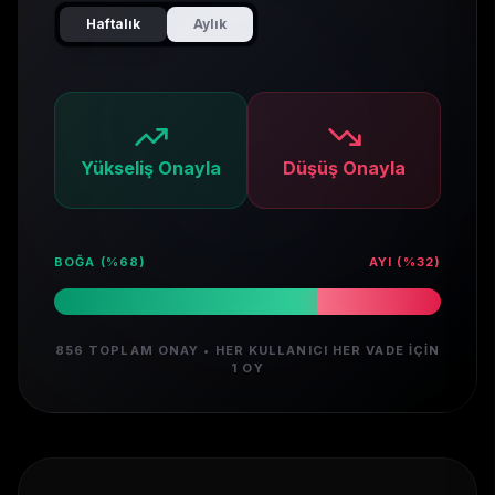
Haftalık
Aylık
Yükseliş Onayla
Düşüş Onayla
BOĞA (%
68
)
AYI (%
32
)
856
TOPLAM ONAY • HER KULLANICI HER VADE İÇIN
1 OY