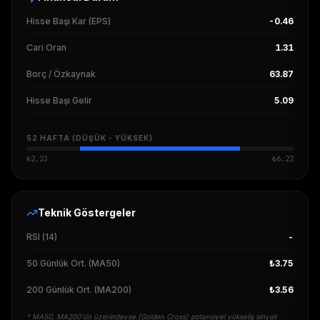
Hisse Başı Kar (EPS)
-0.46
Cari Oran
1.31
Borç / Özkaynak
63.87
Hisse Başı Gelir
5.09
52 HAFTA (DÜŞÜK - YÜKSEK)
₺
2.23
₺
6.22
Teknik Göstergeler
RSI (14)
-
50 Günlük Ort. (MA50)
₺3.75
200 Günlük Ort. (MA200)
₺3.56
* MA50, MA200'ün üzerindeyse (Golden Cross) potansiyel yükseliş sinyali