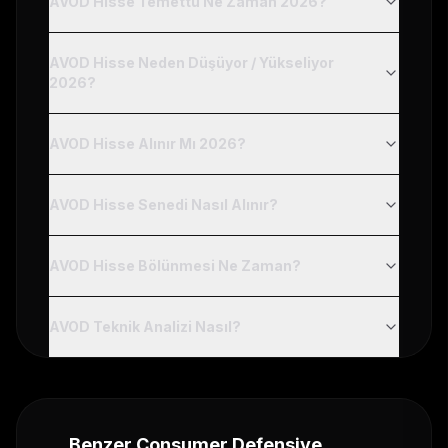
AVOD Hisse Temettü Ne Zaman 2026?
AVOD Hisse Neden Düşüyor / Yükseliyor
2026?
AVOD Hisse Alınır Mı 2026?
AVOD Hisse Senedi Nasıl Alınır?
AVOD Hisse Bölünmesi Ne Zaman?
AVOD Teknik Analizi Nasıl?
Benzer
Consumer Defensive