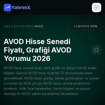
YatırımX
ANA SAYFA
/
BORSA
/
AVOD
LISTEYE DÖN
AVOD Hisse Senedi
Fiyatı, Grafiği AVOD
Yorumu 2026
AVOD
hisse senedi fiyatı, canlı grafik ve detaylı teknik analiz
bilgileri. Güncel
AVOD
hisse fiyatı ₺
4.75
seviyesinde işlem
görmektedir.
AVOD
hisse grafiği, teknik göstergeler ve uzman
yorumları ile 2026 yılı için
AVOD
hisse senedi analizlerini
inceleyin. Anlık fiyat hareketleri, hacim bilgileri ve piyasa
derinliği ile
AVOD
yatırım kararlarınızı destekleyin.