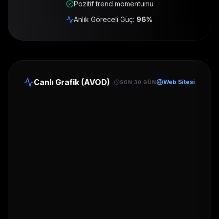
Pozitif trend momentumu
Anlık Göreceli Güç:
96
%
Canlı Grafik (
AVOD
)
Web Sitesi
SON 30 GÜN