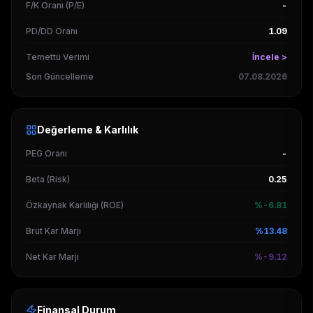
F/K Oranı (P/E)
-
PD/DD Oranı
1.09
Temettü Verimi
İncele >
Son Güncelleme
07.08.2026
Değerleme & Karlılık
PEG Oranı
-
Beta (Risk)
0.25
Özkaynak Karlılığı (ROE)
%-6.81
Brüt Kar Marjı
%13.48
Net Kar Marjı
%-9.12
Finansal Durum