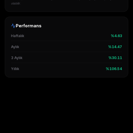
olabilir.
Performans
Haftalık
%4.63
Aylık
%14.47
3 Aylık
%30.11
Yıllık
%106.54