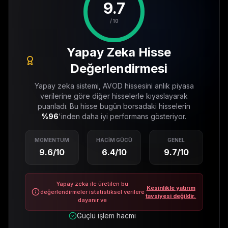
9.7
/ 10
Yapay Zeka Hisse
Değerlendirmesi
Yapay zeka sistemi,
AVOD
hissesini anlık piyasa
verilerine göre diğer hisselerle kıyaslayarak
puanladı. Bu hisse bugün borsadaki hisselerin
%
96
'inden daha iyi performans gösteriyor.
MOMENTUM
HACIM GÜCÜ
GENEL
9.6
/10
6.4
/10
9.7
/10
Yapay zeka ile üretilen bu
Kesinlikle yatırım
değerlendirmeler istatistiksel verilere
tavsiyesi değildir.
dayanır ve
Güçlü işlem hacmi