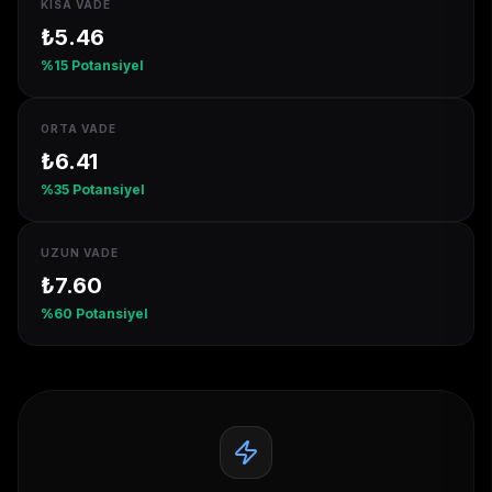
KISA VADE
₺
5.46
%
15
Potansiyel
ORTA VADE
₺
6.41
%
35
Potansiyel
UZUN VADE
₺
7.60
%
60
Potansiyel