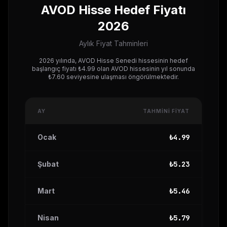
AVOD
Hisse Hedef Fiyatı
2026
Aylık Fiyat Tahminleri
2026 yılında,
AVOD
Hisse Senedi hissesinin hedef
başlangıç fiyatı ₺
4.99
olan
AVOD
hissesinin yıl sonunda
₺
7.60
seviyesine ulaşması öngörülmektedir.
AY
TAHMINI FIYAT
Ocak
₺
4.99
Şubat
₺
5.23
Mart
₺
5.46
Nisan
₺
5.79