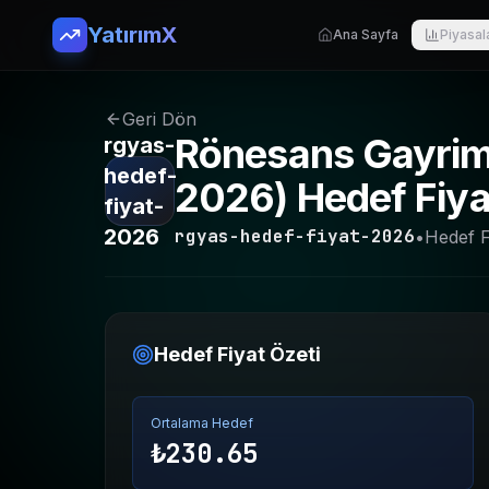
YatırımX
Ana Sayfa
Piyasal
Geri Dön
Rönesans Gayrime
rgyas-
hedef-
2026
) Hedef Fiy
fiyat-
2026
rgyas-hedef-fiyat-2026
•
Hedef F
Hedef Fiyat Özeti
Ortalama Hedef
₺
230.65