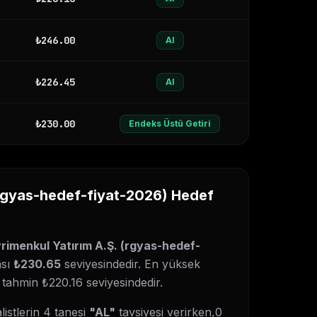
₺
246.00
Al
₺
226.45
Al
₺
230.00
Endeks Üstü Getiri
rgyas-hedef-fiyat-2026
) Hedef
imenkul Yatırım A.Ş.
(
rgyas-hedef-
ası
₺
230.65
seviyesindedir. En yüksek
 tahmin ₺
220.16
seviyesindedir.
istlerin
4
tanesi
"AL"
tavsiyesi verirken,
0