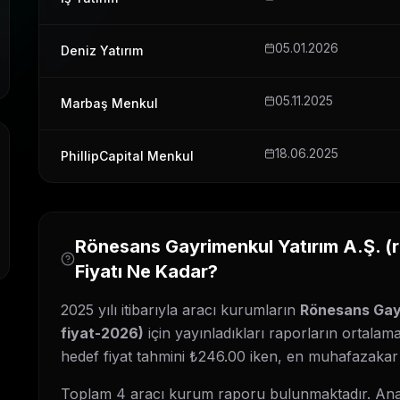
05.01.2026
Deniz Yatırım
05.11.2025
Marbaş Menkul
18.06.2025
PhillipCapital Menkul
Rönesans Gayrimenkul Yatırım A.Ş.
(
Fiyatı Ne Kadar?
2025 yılı itibarıyla aracı kurumların
Rönesans Gayr
fiyat-2026
)
için yayınladıkları raporların ortalam
hedef fiyat tahmini ₺
246.00
iken, en muhafazakar
Toplam
4
aracı kurum raporu bulunmaktadır. Anal