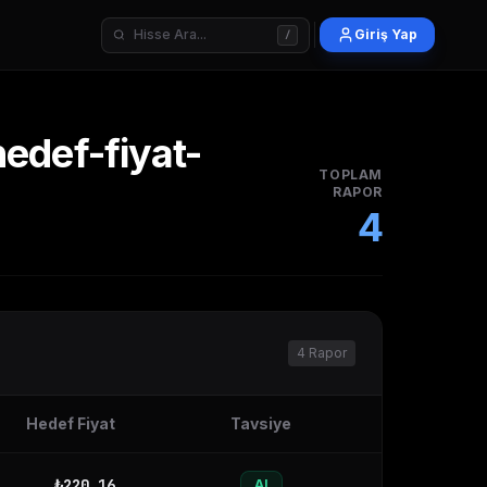
Giriş Yap
/
edef-fiyat-
TOPLAM
RAPOR
4
4
Rapor
Hedef Fiyat
Tavsiye
₺
220.16
Al