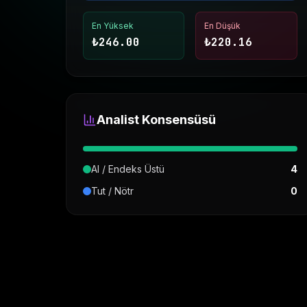
En Yüksek
En Düşük
₺
246.00
₺
220.16
Analist Konsensüsü
Al / Endeks Üstü
4
Tut / Nötr
0