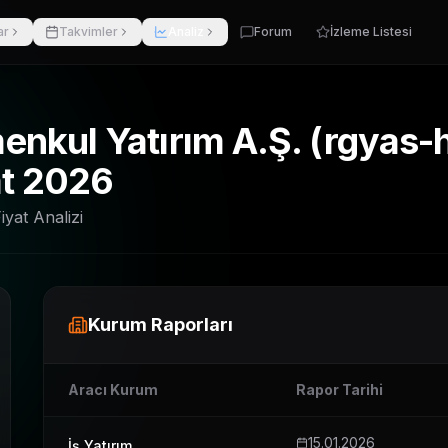
ar
Takvimler
Analiz
Forum
İzleme Listesi
nkul Yatırım A.Ş.
(
rgyas-h
at 2026
iyat Analizi
Kurum Raporları
Aracı Kurum
Rapor Tarihi
15.01.2026
İş Yatırım