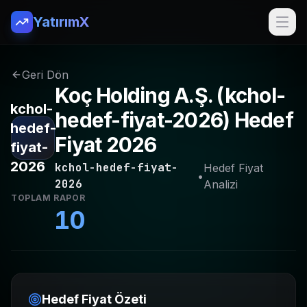
YatırımX
Geri Dön
Koç Holding A.Ş.
(
kchol-
kchol-
hedef-fiyat-2026
) Hedef
hedef-
Fiyat 2026
fiyat-
2026
kchol-hedef-fiyat-
Hedef Fiyat
•
2026
Analizi
TOPLAM RAPOR
10
Hedef Fiyat Özeti