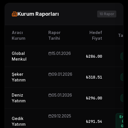
Kurum Raporları
10
Rapor
Aracı
Rapor
Hedef
Tavs
Kurum
Tarihi
Fiyat
Global
15.01.2026
₺
286.00
Al
Menkul
Şeker
09.01.2026
₺
318.51
Al
Yatırım
Deniz
05.01.2026
₺
296.00
Al
Yatırım
29.12.2025
End
Gedik
₺
291.54
Üst
Yatırım
Geti