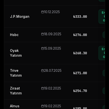
10.12.2025
End
J.P.Morgan
₺
333.00
Üst
Geti
18.09.2025
Hsbc
₺
276.00
Al
15.09.2025
End
Oyak
₺
268.30
Üst
Yatırım
Geti
Trive
28.07.2025
₺
271.00
Al
Yatırım
Ziraat
19.02.2025
₺
254.70
Al
Yatırım
Alnus
19.02.2025
₺
285.00
Al