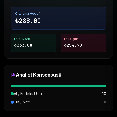
Ortalama Hedef
₺
288.00
En Yüksek
En Düşük
₺
333.00
₺
254.70
Analist Konsensüsü
Al / Endeks Üstü
10
Tut / Nötr
0