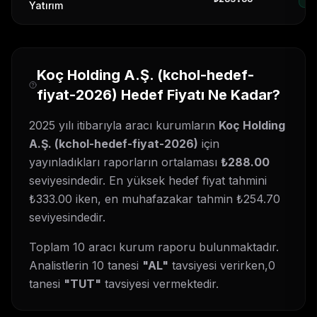
Yatırım
Koç Holding A.Ş.
(
kchol-hedef-
fiyat-2026
) Hedef Fiyatı Ne Kadar?
2025 yılı itibarıyla aracı kurumların
Koç Holding
A.Ş.
(
kchol-hedef-fiyat-2026
)
için
yayınladıkları raporların ortalaması
₺
288.00
seviyesindedir. En yüksek hedef fiyat tahmini
₺
333.00
iken, en muhafazakar tahmin ₺
254.70
seviyesindedir.
Toplam
10
aracı kurum raporu bulunmaktadır.
Analistlerin
10
tanesi
"AL"
tavsiyesi verirken,
0
tanesi
"TUT"
tavsiyesi vermektedir
.