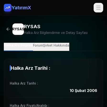
YatırımX
RYSAS
RYSAS
Halka Arz Bilgilendirme ve Detay Sayfası
Halka Arz Bilgileri
Forum
Şirket Hakkında
Halka Arz Tarihi :
Halka Arz Tarihi
:
10 Şubat 2006
Halka Arz Fiyatı/Aralığı
: