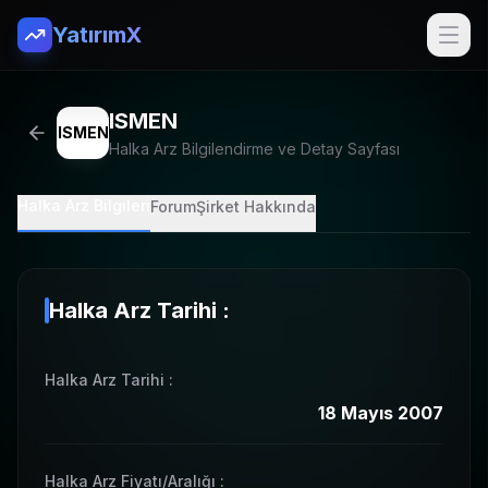
YatırımX
ISMEN
ISMEN
Halka Arz Bilgilendirme ve Detay Sayfası
Halka Arz Bilgileri
Forum
Şirket Hakkında
Halka Arz Tarihi :
Halka Arz Tarihi
:
18 Mayıs 2007
Halka Arz Fiyatı/Aralığı
: