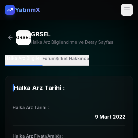
YatırımX
GRSEL
GRSEL
Halka Arz Bilgilendirme ve Detay Sayfası
Halka Arz Bilgileri
Forum
Şirket Hakkında
Halka Arz Tarihi :
Halka Arz Tarihi
:
9 Mart 2022
Halka Arz Fiyatı/Aralığı
: