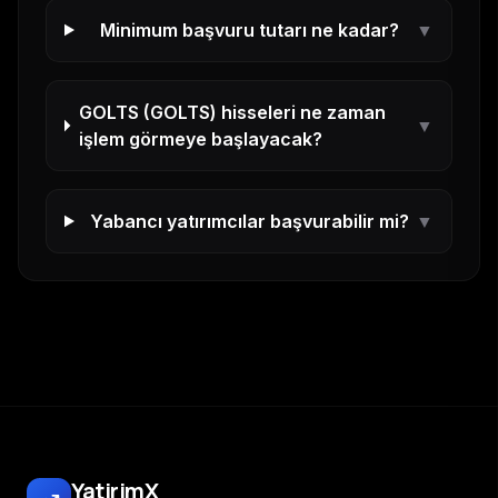
Minimum başvuru tutarı ne kadar?
▼
GOLTS
(
GOLTS
) hisseleri ne zaman
▼
işlem görmeye başlayacak?
Yabancı yatırımcılar başvurabilir mi?
▼
YatirimX