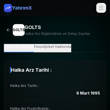
YatırımX
GOLTS
GOLTS
Halka Arz Bilgilendirme ve Detay Sayfası
Halka Arz Bilgileri
Forum
Şirket Hakkında
Halka Arz Tarihi :
Halka Arz Tarihi
:
6 Mart 1995
Halka Arz Fiyatı/Aralığı
: