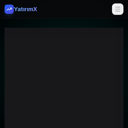
YatırımX