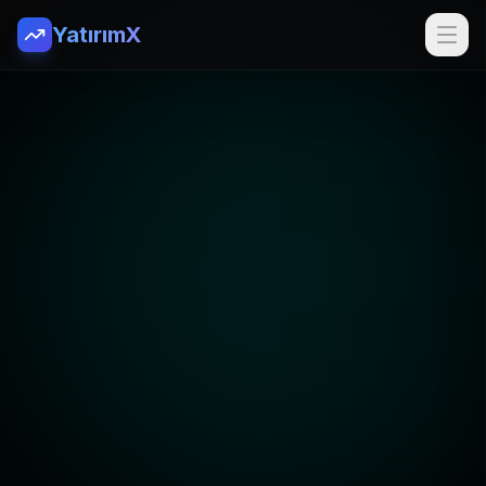
YatırımX