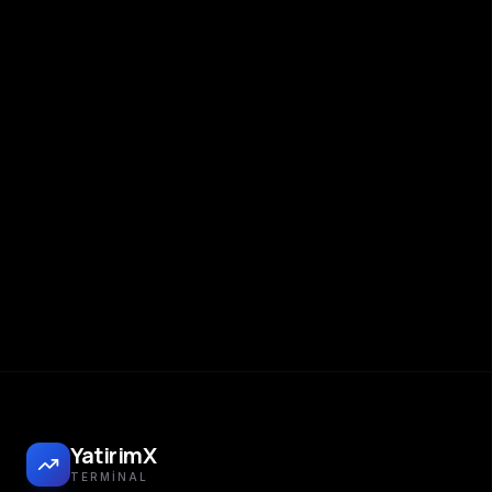
YatirimX
TERMINAL