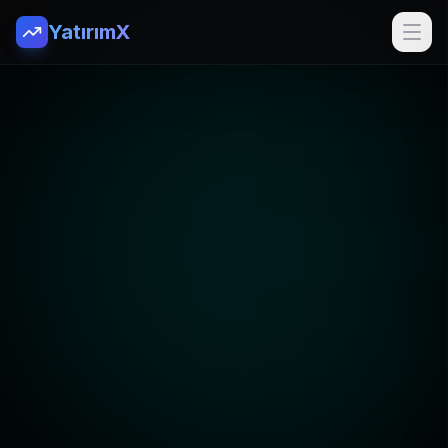
YatırımX