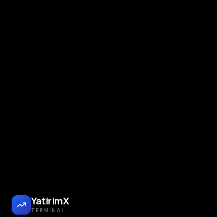
YatirimX
TERMINAL