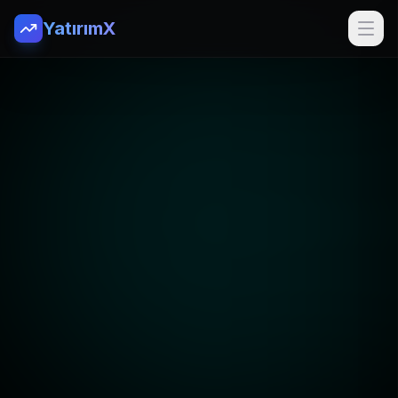
YatırımX