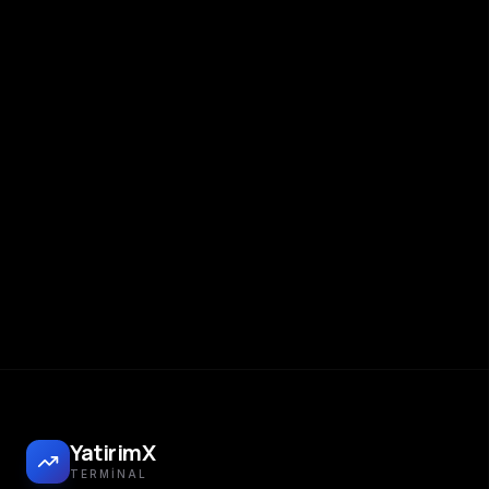
YatirimX
TERMINAL