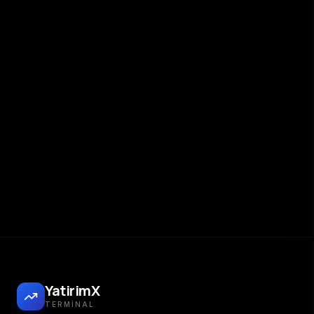
YatirimX
TERMINAL