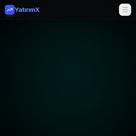
YatırımX