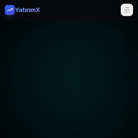
YatırımX