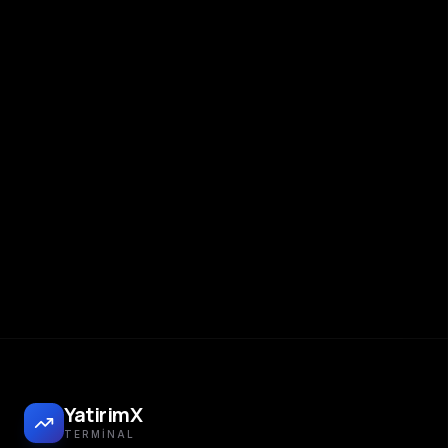
YatirimX
TERMINAL