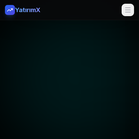
YatırımX