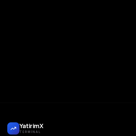
YatirimX
TERMINAL