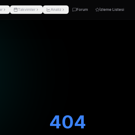
ar
Takvimler
Analiz
Forum
İzleme Listesi
404