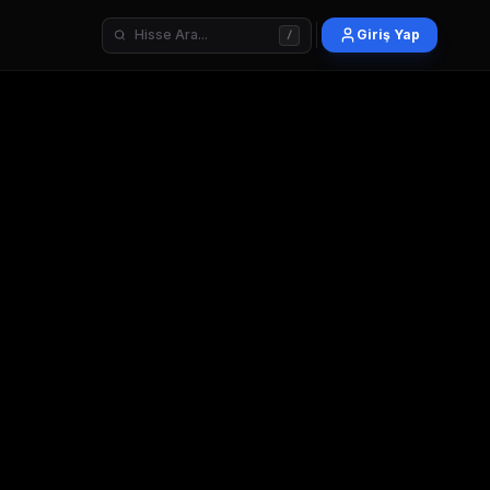
Giriş Yap
/