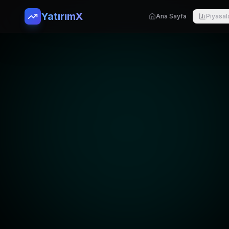
YatırımX
Ana Sayfa
Piyasal