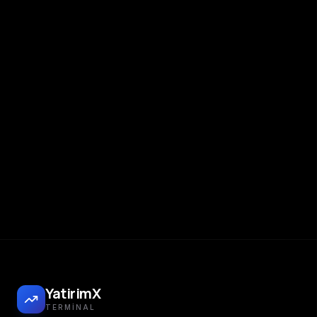
YatirimX
TERMINAL