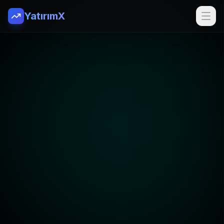
YatırımX